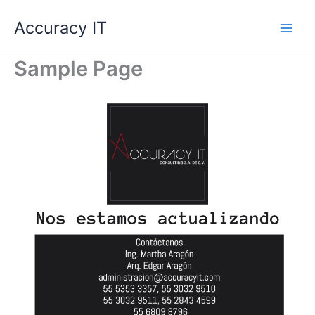
Ir
Main
Accuracy IT
al
Men
contenido
Sample Page